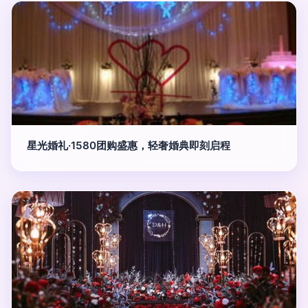
星光婚礼·1580团购盛惠，轻奢婚典即刻启程