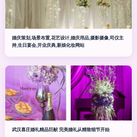
婚庆策划,场景布置,花艺设计,婚庆用品,摄影摄像,司仪主
持,生日宴会,开业庆典,新娘化妆网站
武汉喜庄婚礼精品巨献 完美婚礼从精致细节开始