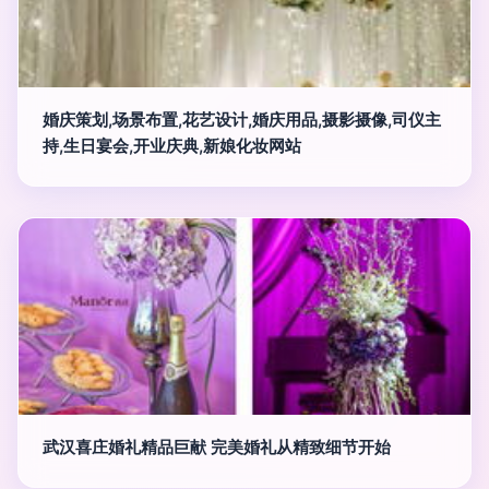
婚庆策划,场景布置,花艺设计,婚庆用品,摄影摄像,司仪主
持,生日宴会,开业庆典,新娘化妆网站
武汉喜庄婚礼精品巨献 完美婚礼从精致细节开始