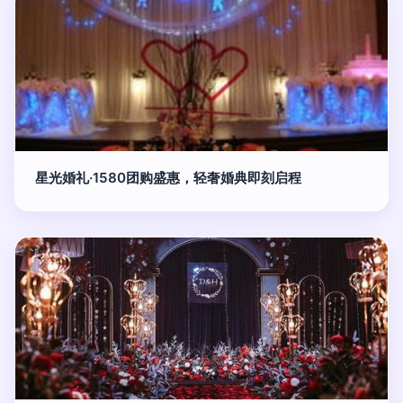
星光婚礼·1580团购盛惠，轻奢婚典即刻启程